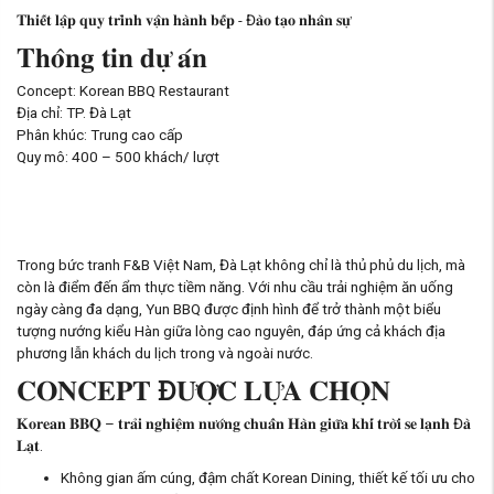
𝐓𝐡𝐢𝐞̂́𝐭 𝐥𝐚̣̂𝐩 𝐪𝐮𝐲 𝐭𝐫𝐢̀𝐧𝐡 𝐯𝐚̣̂𝐧 𝐡𝐚̀𝐧𝐡 𝐛𝐞̂́𝐩 - Đ𝐚̀𝐨 𝐭𝐚̣𝐨 𝐧𝐡𝐚̂𝐧 𝐬𝐮̛̣
𝐓𝐡𝐨̂𝐧𝐠 𝐭𝐢𝐧 𝐝𝐮̛̣ 𝐚́𝐧
Concept: Korean BBQ Restaurant
Địa chỉ: TP. Đà Lạt
Phân khúc: Trung cao cấp
Quy mô: 400 – 500 khách/ lượt
Trong bức tranh F&B Việt Nam, Đà Lạt không chỉ là thủ phủ du lịch, mà
còn là điểm đến ẩm thực tiềm năng. Với nhu cầu trải nghiệm ăn uống
ngày càng đa dạng, Yun BBQ được định hình để trở thành một biểu
tượng nướng kiểu Hàn giữa lòng cao nguyên, đáp ứng cả khách địa
phương lẫn khách du lịch trong và ngoài nước.
𝐂𝐎𝐍𝐂𝐄𝐏𝐓 Đ𝐔̛𝐎̛̣𝐂 𝐋𝐔̛̣𝐀 𝐂𝐇𝐎̣𝐍
𝐊𝐨𝐫𝐞𝐚𝐧 𝐁𝐁𝐐 – 𝐭𝐫𝐚̉𝐢 𝐧𝐠𝐡𝐢𝐞̣̂𝐦 𝐧𝐮̛𝐨̛́𝐧𝐠 𝐜𝐡𝐮𝐚̂̉𝐧 𝐇𝐚̀𝐧 𝐠𝐢𝐮̛̃𝐚 𝐤𝐡𝐢́ 𝐭𝐫𝐨̛̀𝐢 𝐬𝐞 𝐥𝐚̣𝐧𝐡 Đ𝐚̀
𝐋𝐚̣𝐭.
Không gian ấm cúng, đậm chất Korean Dining, thiết kế tối ưu cho