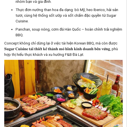
nhóm bạn và gia đình.
Thực đơn nướng than hoa đa dạng: bò Mỹ, heo Iberico, hải sản
tươi, cùng hệ thống sốt ướp và sốt chấm đặc quyền từ Sugar
Cuisine.
Panchan, soup nóng, cơm đá Hàn Quốc – hoàn chỉnh trải nghiệm
BBQ.
Concept không chỉ dừng lại ở việc tái hiện Korean BBQ, mà còn được
𝐒𝐮𝐠𝐚𝐫 𝐂𝐮𝐢𝐬𝐢𝐧𝐞 𝐭𝐚́𝐢 𝐭𝐡𝐢𝐞̂́𝐭 𝐤𝐞̂́ 𝐭𝐡𝐚̀𝐧𝐡 𝐦𝐨̂ 𝐡𝐢̀𝐧𝐡 𝐤𝐢𝐧𝐡 𝐝𝐨𝐚𝐧𝐡 𝐛𝐞̂̀𝐧 𝐯𝐮̛̃𝐧𝐠, phù
hợp thị hiếu thực khách và xu hướng F&B Đà Lạt.