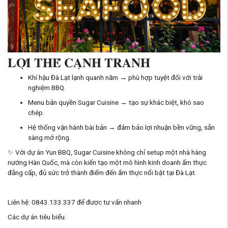
𝐋𝐎̛̣𝐈 𝐓𝐇𝐄̂́ 𝐂𝐀̣𝐍𝐇 𝐓𝐑𝐀𝐍𝐇
Khí hậu Đà Lạt lạnh quanh năm → phù hợp tuyệt đối với trải
nghiệm BBQ.
Menu bản quyền Sugar Cuisine → tạo sự khác biệt, khó sao
chép.
Hệ thống vận hành bài bản → đảm bảo lợi nhuận bền vững, sẵn
sàng mở rộng.
✨ Với dự án Yun BBQ, Sugar Cuisine không chỉ setup một nhà hàng
nướng Hàn Quốc, mà còn kiến tạo một mô hình kinh doanh ẩm thực
đẳng cấp, đủ sức trở thành điểm đến ẩm thực nổi bật tại Đà Lạt.
Liên hệ: 0843.133.337 để được tư vấn nhanh
Các dự án tiêu biểu: