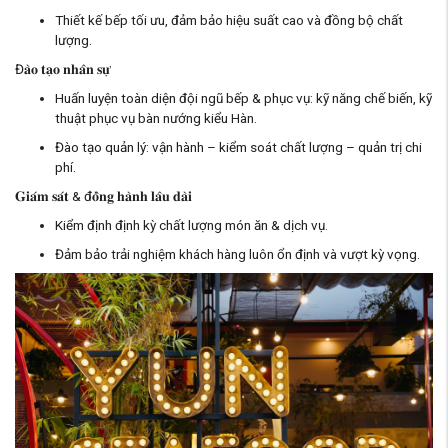
Thiết kế bếp tối ưu, đảm bảo hiệu suất cao và đồng bộ chất
lượng.
Đ𝐚̀𝐨 𝐭𝐚̣𝐨 𝐧𝐡𝐚̂𝐧 𝐬𝐮̛̣
Huấn luyện toàn diện đội ngũ bếp & phục vụ: kỹ năng chế biến, kỹ
thuật phục vụ bàn nướng kiểu Hàn.
Đào tạo quản lý: vận hành – kiểm soát chất lượng – quản trị chi
phí.
𝐆𝐢𝐚́𝐦 𝐬𝐚́𝐭 & đ𝐨̂̀𝐧𝐠 𝐡𝐚̀𝐧𝐡 𝐥𝐚̂𝐮 𝐝𝐚̀𝐢
Kiểm định định kỳ chất lượng món ăn & dịch vụ.
Đảm bảo trải nghiệm khách hàng luôn ổn định và vượt kỳ vọng.