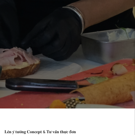
𝐋𝐞̂𝐧 𝐲́ 𝐭𝐮̛𝐨̛̉𝐧𝐠 𝐂𝐨𝐧𝐜𝐞𝐩𝐭 & 𝐓𝐮̛ 𝐯𝐚̂́𝐧 𝐭𝐡𝐮̛̣𝐜 đ𝐨̛𝐧